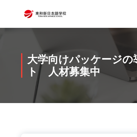
コ
ン
テ
ン
ツ
へ
ス
キ
大学向けパッケージの
ッ
ト 人材募集中
プ