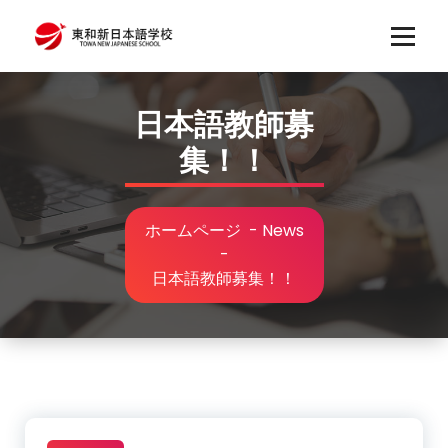
コ
ン
テ
ン
ツ
日本語教師募
へ
集！！
ス
キ
ッ
プ
ホームページ
-
News
-
日本語教師募集！！