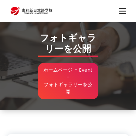
コ
ン
テ
ン
ツ
フォトギャラ
へ
リーを公開
ス
キ
ッ
プ
ホームページ
-
Event
-
フォトギャラリーを公
開