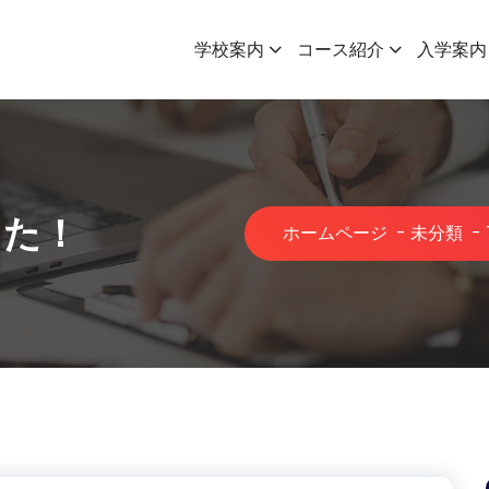
学校案内
コース紹介
入学案内
した！
ホームページ
-
未分類
-