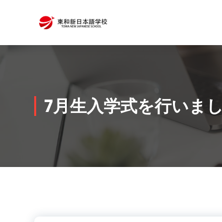
コ
ン
テ
ン
ツ
へ
ス
キ
7月生入学式を行いま
ッ
プ